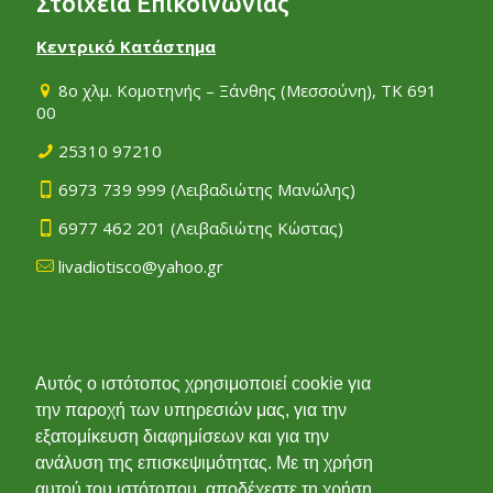
Στοιχεία Επικοινωνίας
Κεντρικό Κατάστημα
8ο χλμ. Κομοτηνής – Ξάνθης (Μεσσούνη), ΤΚ 691
00
25310 97210
6973 739 999
(Λειβαδιώτης Μανώλης)
6977 462 201
(Λειβαδιώτης Κώστας)
livadiotisco@yahoo.gr
Υποκατάστημα
Αυτός ο ιστότοπος χρησιμοποιεί cookie για
την παροχή των υπηρεσιών μας, για την
Άνθεια Αλεξανδρούπολης, ΤΚ 681 50
εξατομίκευση διαφημίσεων και για την
25510 51488
ανάλυση της επισκεψιμότητας. Με τη χρήση
6972 029 825
(Λειβαδιώτης Μιχάλης)
αυτού του ιστότοπου, αποδέχεστε τη χρήση