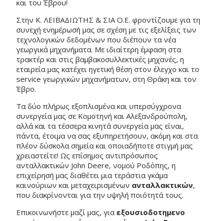
και του Έβρου!
Στην Κ. ΛΕΙΒΑΔΙΩΤΗΣ & ΣΙΑ Ο.Ε. φροντίζουμε για τη
συνεχή ενημέρωσή μας σε σχέση με τις εξελίξεις των
τεχνολογικών δεδομένων που διέπουν τα νέα
γεωργικά μηχανήματα. Με ιδιαίτερη έμφαση στα
τρακτέρ και στις βαμβακοσυλλεκτικές μηχανές, η
εταιρεία μας κατέχει ηγετική θέση στον έλεγχο και το
service γεωργικών μηχανήματων, στη Θράκη και τον
Έβρο.
Τα δύο πλήρως εξοπλισμένα και υπερσύγχρονα
συνεργεία μας σε Κομοτηνή και Αλεξανδρούπολη,
αλλά και τα τέσσερα κινητά συνεργεία μας είναι,
πάντα, έτοιμα να σας εξυπηρετήσουν, ακόμη και στα
πλέον δύσκολα σημεία και οποιαδήποτε στιγμή μας
χρειαστείτε! Ως επίσημος αντιπρόσωπος
ανταλλακτικών John Deere, νομού Ροδόπης, η
επιχείρησή μας διαθέτει μια τεράστια γκάμα
καινούριων και μεταχειρισμένων
ανταλλακτικών
,
που διακρίνονται για την υψηλή ποιότητά τους.
Επικοινωνήστε μαζί μας, για
εξουσιοδοτημενο