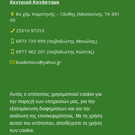
Κεντρικό Κατάστημα
8ο χλμ. Κομοτηνής – Ξάνθης (Μεσσούνη), ΤΚ 691
00
25310 97210
6973 739 999
(Λειβαδιώτης Μανώλης)
6977 462 201
(Λειβαδιώτης Κώστας)
livadiotisco@yahoo.gr
Υποκατάστημα
Αυτός ο ιστότοπος χρησιμοποιεί cookie για
την παροχή των υπηρεσιών μας, για την
Άνθεια Αλεξανδρούπολης, ΤΚ 681 50
εξατομίκευση διαφημίσεων και για την
25510 51488
ανάλυση της επισκεψιμότητας. Με τη χρήση
6972 029 825
(Λειβαδιώτης Μιχάλης)
αυτού του ιστότοπου, αποδέχεστε τη χρήση
των cookie.
livadiotisco@yahoo.gr